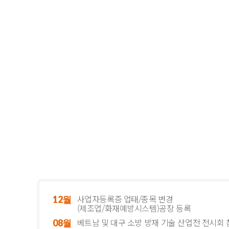
사업자등록증 업태/종목 변경
12월
(제조업/화재예방시스템)공장 등록
베트남 및 대구 소방 방재 기술 산업전 전시회
08월