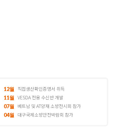
직접생산확인증명서 취득
12월
VESDA 전용 수신반 개발
11월
베트남 및 AT양재 소방전시회 참가
07월
대구국제소방안전박람회 참가
04월