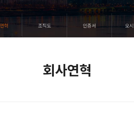
연혁
조직도
인증서
오시
회사연혁