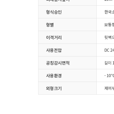
형식승인
한국
형별
보통형
이격거리
뒷벽
사용전압
DC 2
공칭감시면적
길이 1
사용환경
- 10
외형크기
제어부 