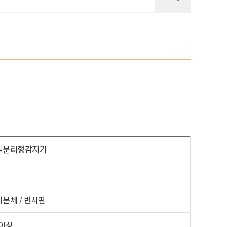
식분리형감지기
본체 / 반사판
 이상