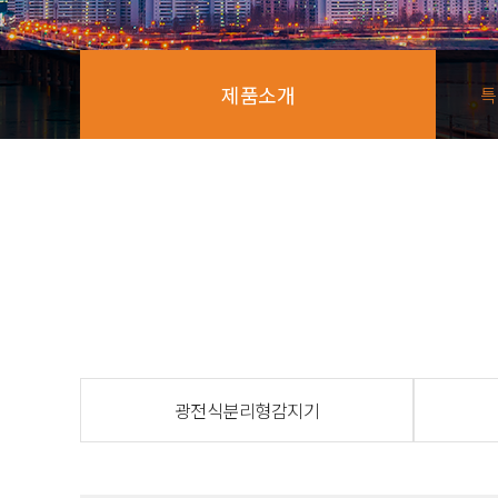
제품소개
특
광전식분리형감지기