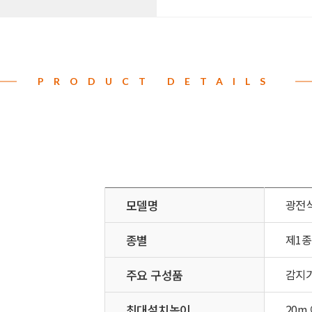
PRODUCT DETAILS
모델명
광전
종별
제1종
주요 구성품
감지기
최대설치높이
20m