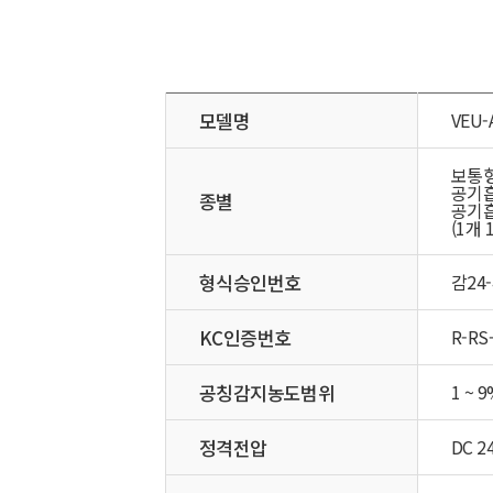
모델명
VEU-
보통형
공기흡
종별
공기
(1개 
형식승인번호
감24-
KC인증번호
R-RS
공칭감지농도범위
1 ~ 
정격전압
DC 2