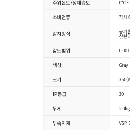
주위온도/상대습도
0°C ~
소비전류
감시 6
공기
감지방식
산란되
감도범위
0.00
색상
Gray
크기
350(W
IP등급
30
무게
2.0kg
부속자재
VSP-