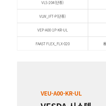
VLS-204(단종)
VLW_IFT-P(단종)
VEP-A00-1P-KR-UL
FAAST FLEX_FLX-020
통
VEU-A00-KR-UL
VESDA 시스템