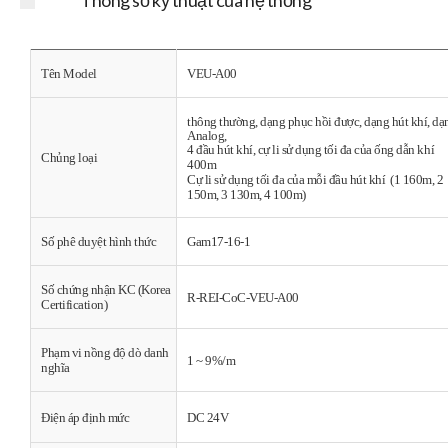
Thông số kỹ thuật của hệ thống
Tên Model
VEU-A00
thông thường, dạng phục hồi được, dạng hút khí, dạ
Analog,
4 đầu hút khí, c
ự li sử dụng tối đa
của ống dẫn khí
Chủng loại
400m
Cự li sử dụng tối đa của mỗi đầu hút khí
(1 160m, 2
150m, 3 130m, 4 100m)
Số phê duyệt hình thức
Gam
17-16-1
Số chứng nhận KC (Korea
R-REI-CoC-VEU-A00
Certification)
Phạm vi nồng độ dò danh
1 ~ 9%/m
nghĩa
Điện áp định mức
DC 24V