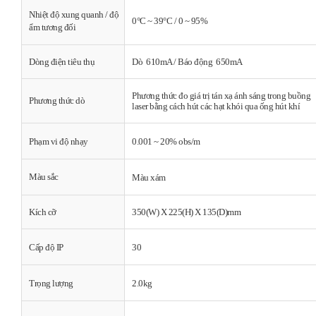
Nhiệt độ xung quanh / độ
0°C ~ 39°C / 0 ~ 95%
ẩm tương đối
Dòng điện tiêu thụ
Dò
610mA /
Báo động
650mA
Phương thức đo giá trị tán xạ ánh sáng trong buồng
Phương thức dò
laser bằng cách hút các hạt khói qua ống hút khí
Phạm vi độ nhạy
0.001 ~ 20% obs/m
Màu sắc
Màu xám
Kích cỡ
350(W) X 225(H) X 135(D)mm
Cấp độ IP
30
Trọng lượng
2.0kg