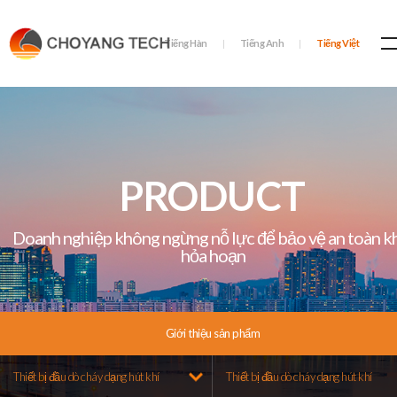
Tiếng Hàn
Tiếng Anh
Tiếng Việt
PRODUCT
Doanh nghiệp không ngừng nỗ lực để bảo vệ an toàn k
hỏa hoạn
Giới thiệu sản phẩm
Thiết bị đầu dò cháy dạng hút khí
Thiết bị đầu dò cháy dạng hút khí