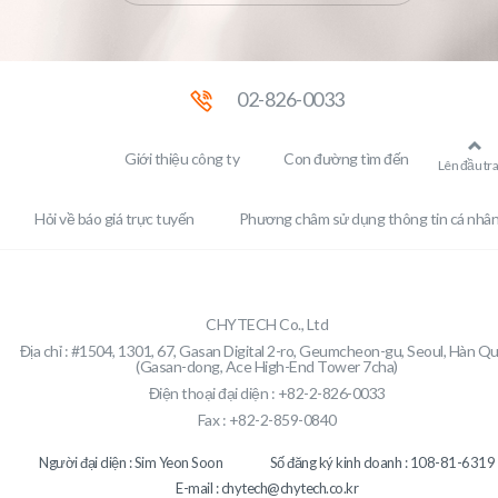
02-826-0033
Giới thiệu công ty
Con đường tìm đến
Lên đầu tr
Hỏi về báo giá trực tuyến
Phương châm sử dụng thông tin cá nhâ
CHYTECH Co., Ltd
Địa chỉ : #1504, 1301, 67, Gasan Digital 2-ro, Geumcheon-gu, Seoul, Hàn Q
(Gasan-dong, Ace High-End Tower 7cha)
Điện thoại đại diện : +82-2-826-0033
Fax : +82-2-859-0840
Người đại diện : Sim Yeon Soon
Số đăng ký kinh doanh : 108-81-6319
E-mail : chytech@chytech.co.kr