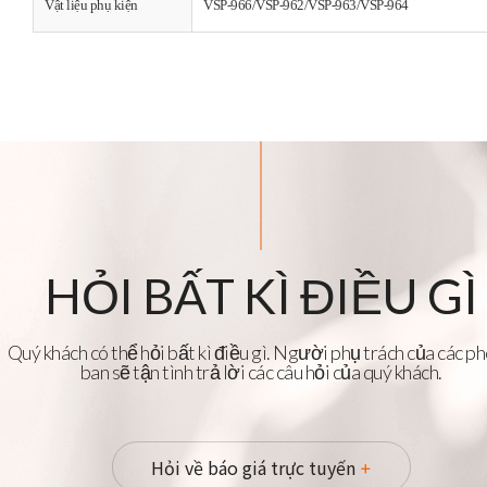
Vật liệu phụ kiện
VSP-966/VSP-962/VSP-963/VSP-964
HỎI BẤT KÌ ĐIỀU GÌ
Quý khách có thể hỏi bất kì điều gì. Người phụ trách của các p
ban sẽ tận tình trả lời các câu hỏi của quý khách.
Hỏi về báo giá trực tuyến