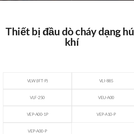
Thiết bị đầu dò cháy dạng hú
khí
VLW (IFT-P)
VLI-885
VLF-250
VEU-A00
VEP-A00-1P
VEP-A10-P
VEP-A00-P